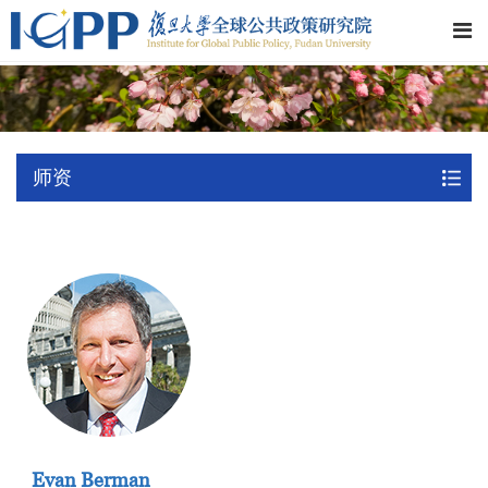
师资
Evan Berman