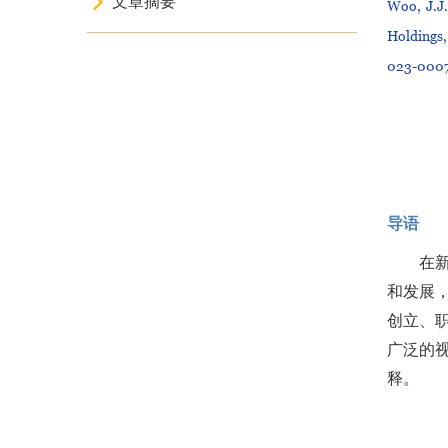
文章摘要
Woo, J.J.
Holdings,
023-000
导语
在
和发展
创立、
广泛的
释。