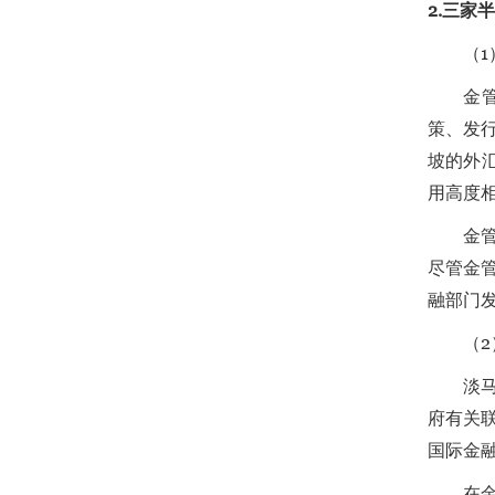
2.三家
（
金
策、发
坡的外
用高度
金
尽管金
融部门
（
淡
府有关
国际金
在