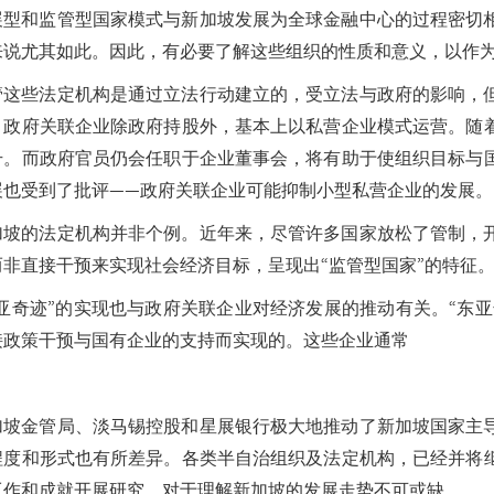
展型和监管型国家模式与新加坡发展为全球金融中心的过程密切
来说尤其如此。因此，有必要了解这些组织的性质和意义，以作
管这些法定机构是通过立法行动建立的，受立法与政府的影响，
，政府关联企业除政府持股外，基本上以私营企业模式运营。随
升。而政府官员仍会任职于企业董事会，将有助于使组织目标与
展也受到了批评——政府关联企业可能抑制小型私营企业的发展。
加坡的法定机构并非个例。近年来，尽管许多国家放松了管制，
而非直接干预来实现社会经济目标，呈现出“监管型国家”的特征
东亚奇迹”的实现也与政府关联企业对经济发展的推动有关。“东亚
接政策干预与国有企业的支持而实现的。这些企业通常
加坡金管局、淡马锡控股和星展银行极大地推动了新加坡国家主
程度和形式也有所差异。各类半自治组织及法定机构，已经并将
工作和成就开展研究，对于理解新加坡的发展走势不可或缺。