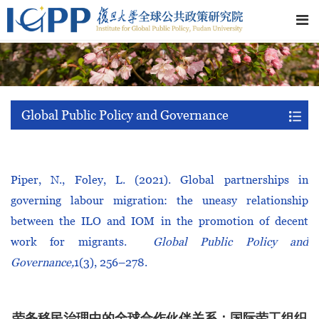
Global Public Policy and Governance
Piper, N., Foley, L. (2021). Global partnerships in
governing labour migration: the uneasy relationship
between the ILO and IOM in the promotion of decent
work for migrants.
Global Public Policy and
Governance,
1(3), 256–278.
劳务移民治理中的全球合作伙伴关系：国际劳工组织