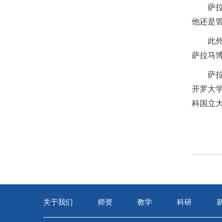
萨
他还是管
此
萨拉马博
萨
开罗大学
科国立大
关于我们
师资
教学
科研