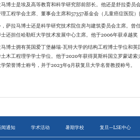
拉马博士是埃及高等教育和科学研究部前部长。他还是舒拉委员
理工程学会主席、董事会主席和57357基金会（儿童癌症医院
外，萨拉马博士还是科学研究技术院住房与建筑委员会主席。曾
士还担任哈勒旺大学技术发展中心主席。他于2006年获卓越奖，
拉马博士拥有英国爱丁堡赫瑞-瓦特大学的结构工程博士学位和英
土木工程理学学士学位。他于2020年获得莫斯科国立罗蒙诺索
学荣誉博士称号，并于2023年9月获复旦大学名誉教授称号。
新闻通知
学术活动
暑期学校
复旦—LSE中心