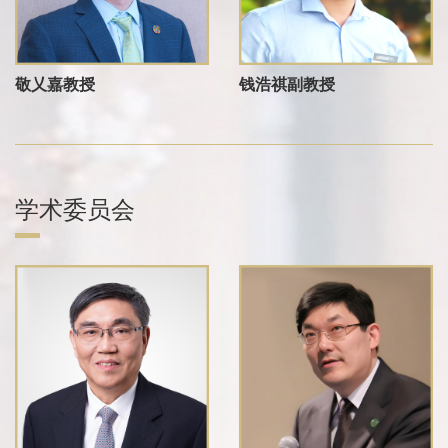
敬乂嘉教授
钱浩祺副教授
学术委员会