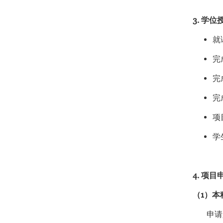
3. 学
就
完
完
完
项
学
4. 项
（1）本
申请人本