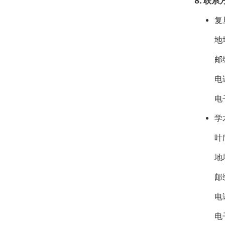
8. 联系
复
地
邮
电话
电子
学
叶
地
邮
电话
电子