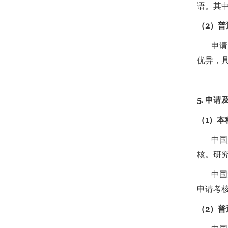
语。其
（2）普
申请人
优异，
5. 申
（1）本
中国大
核。研
中国港
申请考
（2）普