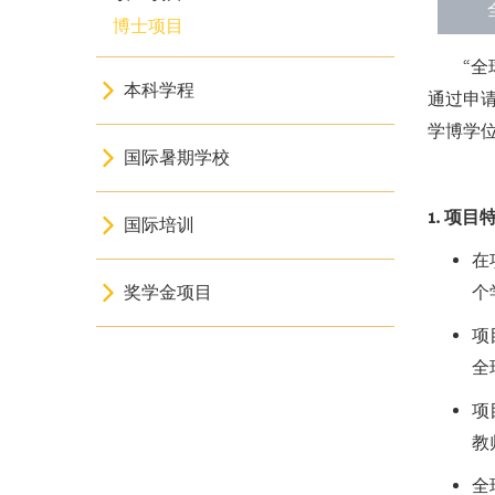
博士项目
“
本科学程
通过申
学博学
国际暑期学校
1. 项目
国际培训
在
奖学金项目
个
项
全
项
教
全