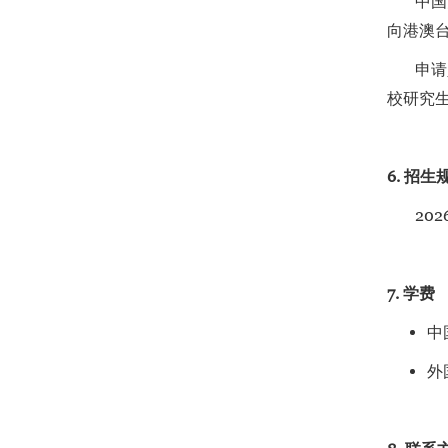
中国大
向港澳
申请人
校研究
6. 招生
2026
7. 学费
中
外