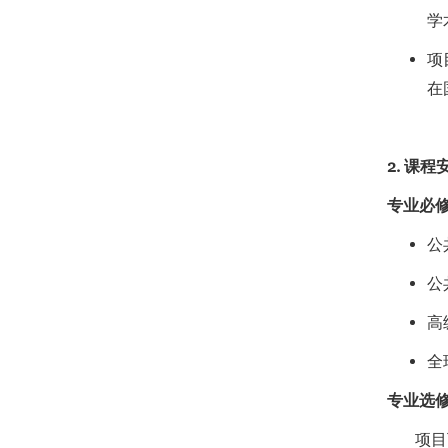
学
项
在
2. 课程
专业必修
公共
公共
高级
全球
专业选修
项目下