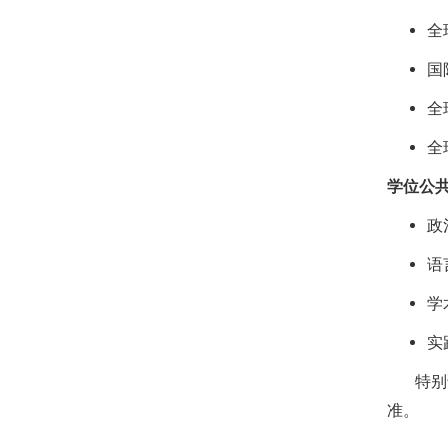
全
国
全
全
学位公共
政
语
学
实
特别说
准。