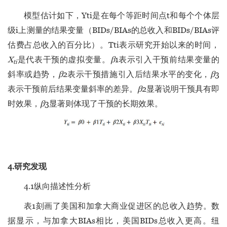
模型估计如下，Yti是在每个等距时间点t和每个个体层
级i上测量的结果变量（BIDs/BIAs的总收入和BIDs/BIAs评
估费占总收入的百分比）。Tti表示研究开始以来的时间，
X
是代表干预的虚拟变量。
β
1表示引入干预前结果变量的
ti
斜率或趋势，
β
2表示干预措施引入后结果水平的变化，
β
3
表示干预前后结果变量斜率的差异。
β
2显著说明干预具有即
时效果，
β
3显著则体现了干预的长期效果。
4.研究发现
4.1纵向描述性分析
表1刻画了美国和加拿大商业促进区的总收入趋势。数
据显示，与加拿大BIAs相比，美国BIDs总收入更高。纽