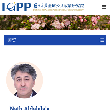
师资
Nath Aldalala'a