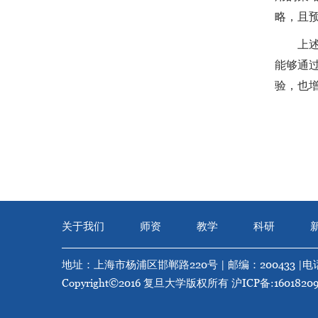
略，且
上
能够通
验，也
关于我们
师资
教学
科研
地址：上海市杨浦区邯郸路220号 | 邮编：200433 |
电话
Copyright©2016 复旦大学版权所有
沪ICP备:1601820