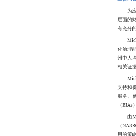
为
层面的
有充分
Mi
化治理
州中人
相关证
Mi
支持和
服务。
（BI
由M
（NA
用的策略