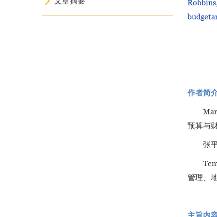
文章摘要
Robbins,
budgetar
作者简
Ma
预算与
张
Te
管理、
主旨内