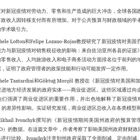
应对新冠疫情对劳动力、零售和生产造成的巨大冲击，全球各国
财政收入因转移支付而有所增加。对于公共预算与财政领域的学
的学术吸引力。
chele Lofton和Felipe Lozano-Rojas教授研究了
能力与新冠疫情对销售税征收的影响：来自佐治亚州各县的证据
均零售收入、人均旅游收入和电子商务活动方面排名位于前列的
据，证明了政府管理者的政策技能和行动可能发挥一定作用。
chele Tantardini和Göktuğ Morçöl 教授在《新
促进地方经济发展的政府实体——商业促进区。这些区域通过向企
他们强调了商业促进区的重要作用，并出色地解释了新冠疫情对
As）的差异性影响。实证研究发现，商业促进区总收入在各类模型
ikhail Ivonchyk撰写的《新冠疫情期间美国州政府的
SBO）的数据。在这篇文章中，作者考察了影响美国州政府财财
进行比较。Ivonchyk注意到州政府采取了全面削减、定向