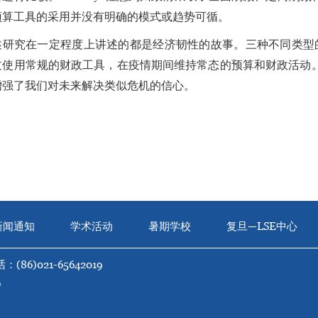
预算工具的采用并没有明确的模式或趋势可循。
述研究在一定程度上讲述的都是经济韧性的故事。三种不同类型
过使用常规的财政工具，在疫情期间维持常态的预算和财政活动
增强了我们对未来解决类似危机的信心。
新闻通知
学术活动
暑期学校
复旦—LSE中心
：(86)021-65642019
9