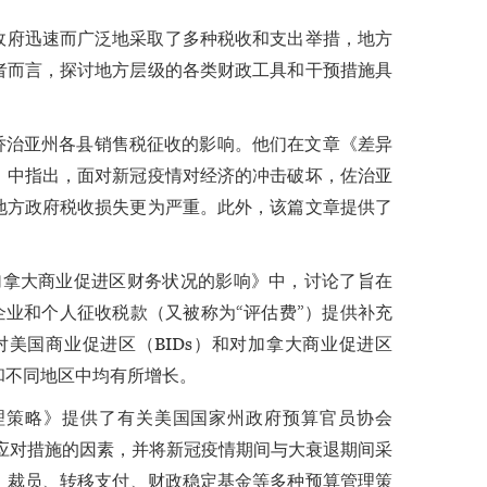
政府迅速而广泛地采取了多种税收和支出举措，地方
者而言，探讨地方层级的各类财政工具和干预措施具
新冠疫情对美国乔治亚州各县销售税征收的影响。他们在文章《差异
》中指出，面对新冠疫情对经济的冲击破坏，佐治亚
地方政府税收损失更为严重。此外，该篇文章提供了
冠疫情对美国和加拿大商业促进区财务状况的影响》中，讨论了旨在
业和个人征收税款（又被称为“评估费”）提供补充
美国商业促进区（BIDs）和对加拿大商业促进区
和不同地区中均有所增长。
预算管理策略》提供了有关美国国家州政府预算官员协会
政应对措施的因素，并将新冠疫情期间与大衰退期间采
削减、裁员、转移支付、财政稳定基金等多种预算管理策