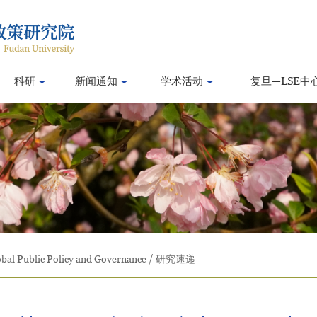
科研
新闻通知
学术活动
复旦—LSE中
bal Public Policy and Governance
/
研究速递