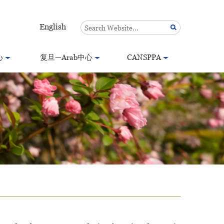
English
心
复旦—Arab中心
CANSPPA