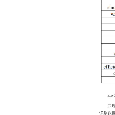
4.
共
识别数据