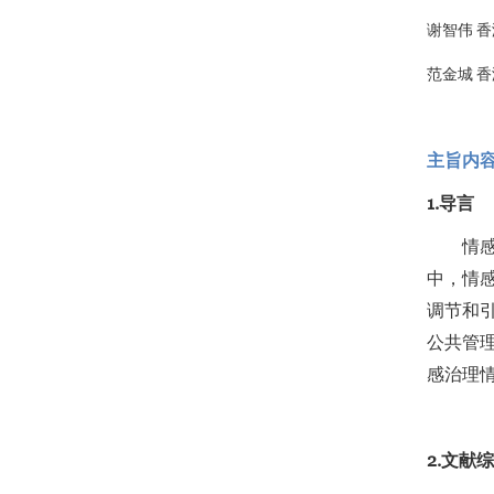
谢智伟 
范金城 
主旨内
1.导言
情
中，情
调节和
公共管
感治理
2.文献