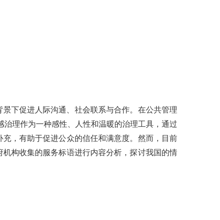
背景下促进人际沟通、社会联系与合作。在公共管理
感治理作为一种感性、人性和温暖的治理工具，通过
补充，有助于促进公众的信任和满意度。然而，目前
府机构收集的服务标语进行内容分析，探讨我国的情