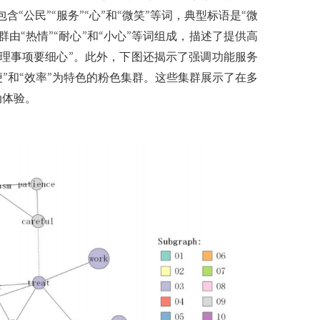
公民”“服务”“心”和“微笑”等词，典型标语是“微
由“热情”“耐心”和“小心”等词组成，描述了提供高
理事项要细心”。此外，下图还揭示了强调功能服务
便”和“效率”为特色的粉色集群。这些集群展示了在多
动体验。