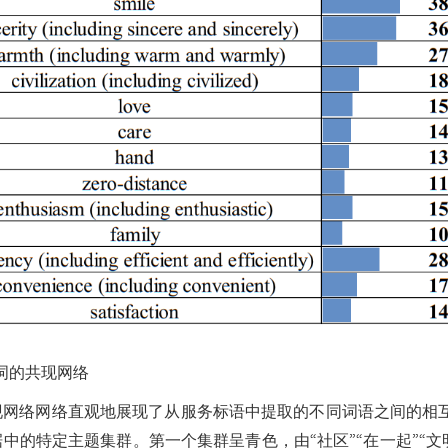
2词的共现网络
现网络网络直观地展现了从服务标语中提取的不同词语之间的相
中的特定主题集群。第一个集群呈青色，由“社区”“在一起”“文