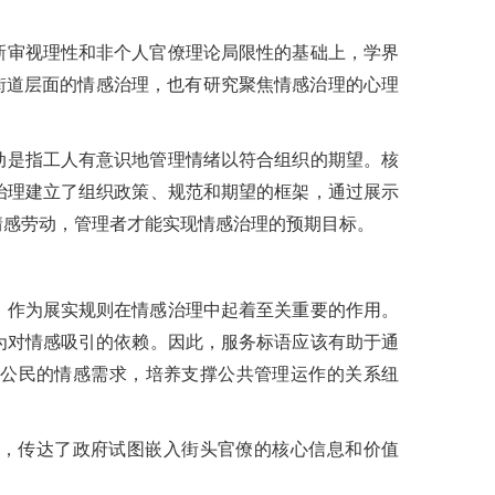
新审视理性和非个人官僚理论局限性的基础上，学界
街道层面的情感治理，也有研究聚焦情感治理的心理
动是指工人有意识地管理情绪以符合组织的期望。核
治理建立了组织政策、规范和期望的框架，通过展示
情感劳动，管理者才能实现情感治理的预期目标。
，作为展实规则在情感治理中起着至关重要的作用。
为对情感吸引的依赖。因此，服务标语应该有助于通
公民的情感需求，培养支撑公共管理运作的关系纽
，传达了政府试图嵌入街头官僚的核心信息和价值
。