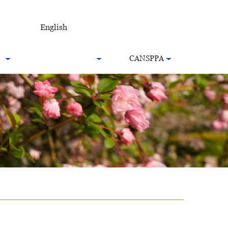
English
心
复旦—Arab中心
CANSPPA
表团来访复旦全球院