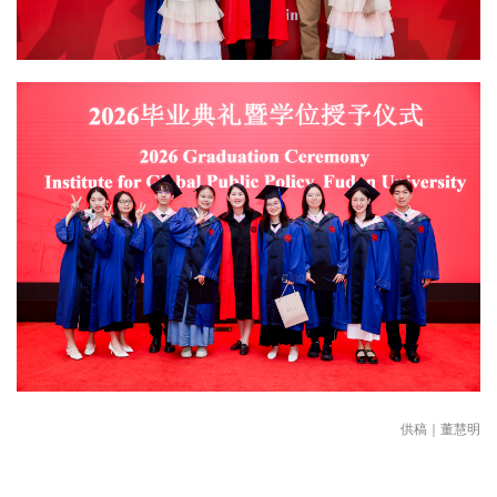
供稿｜董慧明